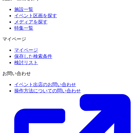
施設一覧
イベント区画を探す
メディア
を探す
特集一覧
マイページ
マイページ
保存した検索条件
検討リスト
お問い合わせ
イベント出店のお問い合わせ
操作方法についての問い合わせ