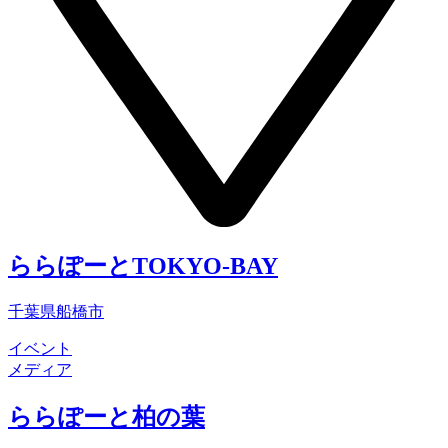
ららぽーとTOKYO-BAY
千葉県
船橋市
イベント
メディア
ららぽーと柏の葉