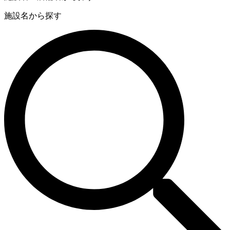
施設名から探す