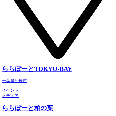
ららぽーとTOKYO-BAY
千葉県
船橋市
イベント
メディア
ららぽーと柏の葉