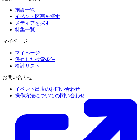
施設一覧
イベント区画を探す
メディア
を探す
特集一覧
マイページ
マイページ
保存した検索条件
検討リスト
お問い合わせ
イベント出店のお問い合わせ
操作方法についての問い合わせ