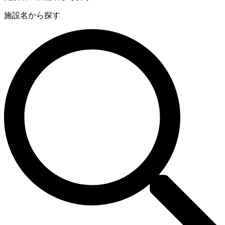
施設名から探す