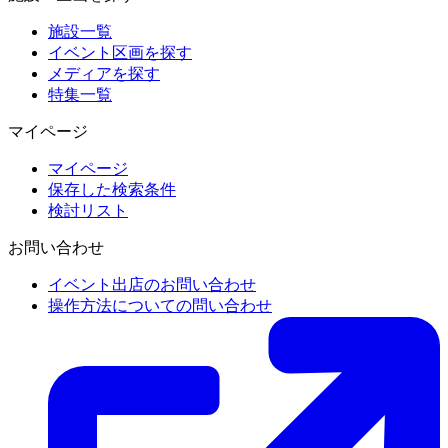
施設一覧
イベント区画を探す
メディア
を探す
特集一覧
マイページ
マイページ
保存した検索条件
検討リスト
お問い合わせ
イベント出店のお問い合わせ
操作方法についての問い合わせ