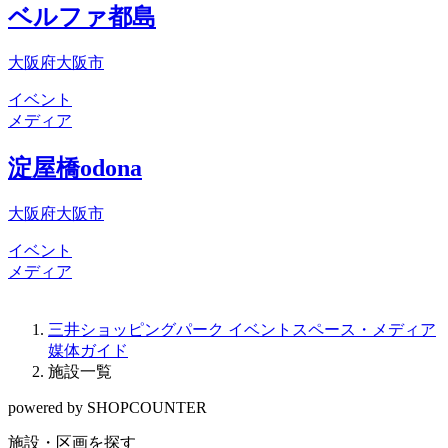
ベルファ都島
大阪府
大阪市
イベント
メディア
淀屋橋odona
大阪府
大阪市
イベント
メディア
三井ショッピングパーク イベントスペース・メディア
媒体ガイド
施設一覧
powered by SHOPCOUNTER
施設・区画を探す