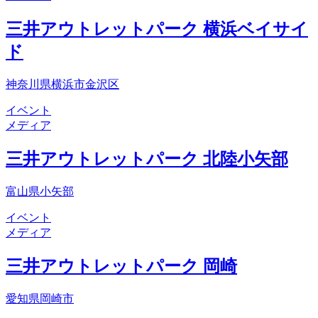
三井アウトレットパーク 横浜ベイサイ
ド
神奈川県
横浜市金沢区
イベント
メディア
三井アウトレットパーク 北陸小矢部
富山県
小矢部
イベント
メディア
三井アウトレットパーク 岡崎
愛知県
岡崎市