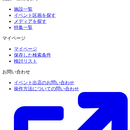
施設一覧
イベント区画を探す
メディア
を探す
特集一覧
マイページ
マイページ
保存した検索条件
検討リスト
お問い合わせ
イベント出店のお問い合わせ
操作方法についての問い合わせ