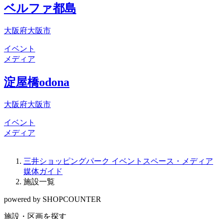
ベルファ都島
大阪府
大阪市
イベント
メディア
淀屋橋odona
大阪府
大阪市
イベント
メディア
三井ショッピングパーク イベントスペース・メディア
媒体ガイド
施設一覧
powered by SHOPCOUNTER
施設・区画を探す