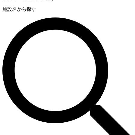
施設名から探す