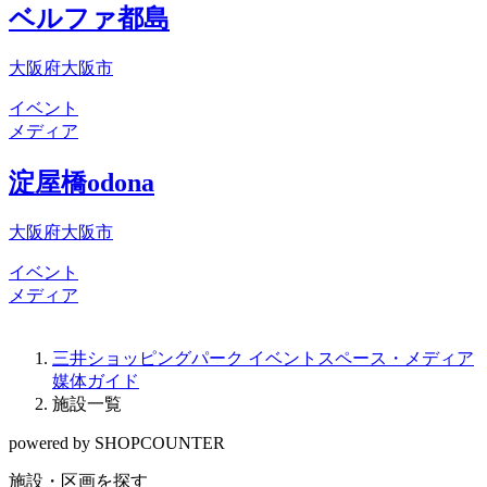
ベルファ都島
大阪府
大阪市
イベント
メディア
淀屋橋odona
大阪府
大阪市
イベント
メディア
三井ショッピングパーク イベントスペース・メディア
媒体ガイド
施設一覧
powered by SHOPCOUNTER
施設・区画を探す