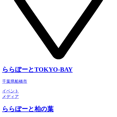
ららぽーとTOKYO-BAY
千葉県
船橋市
イベント
メディア
ららぽーと柏の葉