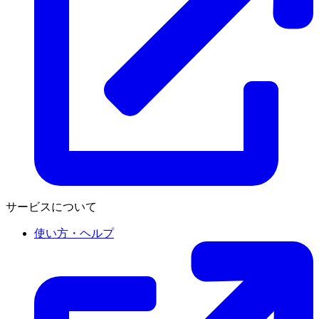
サービスについて
使い方・ヘルプ