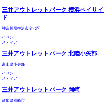
三井アウトレットパーク 横浜ベイサイ
ド
神奈川県
横浜市金沢区
イベント
メディア
三井アウトレットパーク 北陸小矢部
富山県
小矢部
イベント
メディア
三井アウトレットパーク 岡崎
愛知県
岡崎市