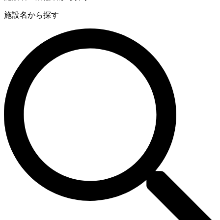
施設名から探す