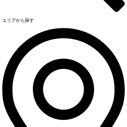
エリアから探す