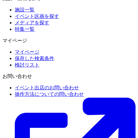
施設一覧
イベント区画を探す
メディア
を探す
特集一覧
マイページ
マイページ
保存した検索条件
検討リスト
お問い合わせ
イベント出店のお問い合わせ
操作方法についての問い合わせ