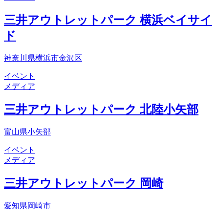
三井アウトレットパーク 横浜ベイサイ
ド
神奈川県
横浜市金沢区
イベント
メディア
三井アウトレットパーク 北陸小矢部
富山県
小矢部
イベント
メディア
三井アウトレットパーク 岡崎
愛知県
岡崎市