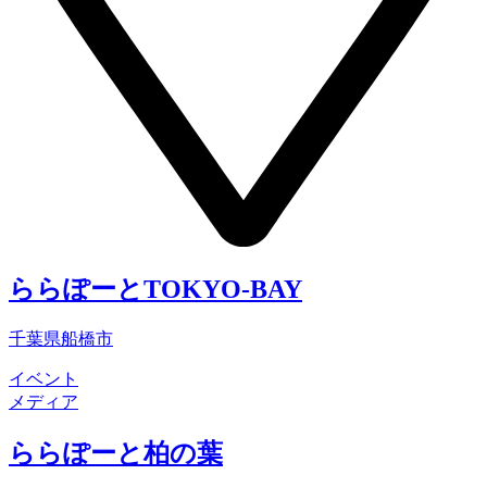
ららぽーとTOKYO-BAY
千葉県
船橋市
イベント
メディア
ららぽーと柏の葉