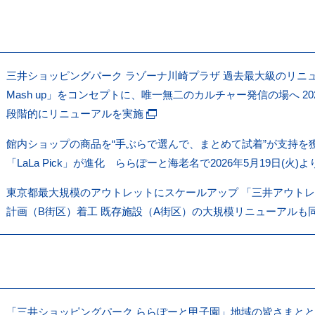
三井ショッピングパーク ラゾーナ川崎プラザ 過去最大級のリニュー
Mash up」をコンセプトに、唯一無二のカルチャー発信の場へ 202
段階的にリニューアルを実施
館内ショップの商品を“手ぶらで選んで、まとめて試着”が支持を
「LaLa Pick」が進化 ららぽーと海老名で2026年5月19日(火
東京都最大規模のアウトレットにスケールアップ 「三井アウトレ
計画（B街区）着工 既存施設（A街区）の大規模リニューアルも同
「三井ショッピングパーク ららぽーと甲子園」地域の皆さまと