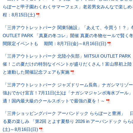
らぽーと甲子園わくわくサマーフェス」老若男女みんなで楽しめ
程：8月15日(土)
「三井アウトレットパーク 関東5施設」「あえて、今買う！？」冬
OUTLET PARK 「真夏の冬コレ」開催 真夏の冬物セールで賢
間限定イベントも 期間：8月7日(金)～8月16日(日)
「三井アウトレットパーク 北陸小矢部」MITSUI OUTLET PARK 「S
催！この夏だけの特別なイベントが盛りだくさん！富山県初上陸
と連動した開催記念フェアも実施
「三井アウトレットパーク ジャズドリーム長島」ナガシマリゾー
強おでかけ宣言！7月11日(土)は「ナガシマジャンボ海水プール
適！国内最大級のクールスポットで最強の夏を！～
「三井ショッピングパーク アーバンドック ららぽーと豊洲」 
る夏の楽しみ 「第2回 とよす夏祭り 2026 in アーバンドック 
(土)～8月16日(日)