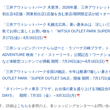
「三井アウトレットパーク 木更津」2026年夏、三井アウトレッ
初出店4店舗・関東初出店1店舗を含む新店/期間限定店が続々オ
「三井アウトレットパーク 札幌北広島」暑い夏休みは、涼しい三
島でお得に楽しくお買い物を！「MITSUI OUTLET PARK SUPER
月17日(金)～8月16日(日)
「三井ショッピングパークららぽーと・ラゾーナ川崎プラザ」トイ
ADVENTURE 映画『トイ・ストーリー５』公開記念！ワーク
など体験型コンテンツが満載 期間：7月24日(金)〜8月16日(日)
「三井アウトレットパーク全国14施設」今年は酷暑!?厳しい暑さを
OUTLET PARK「SUPER OUTLET SALE」開催 期間：7月17日(
「ダイバーシティ東京 プラザ」お台場の夏を盛り上げる3施設合同
DAYS」 期間：7月3日（金）～8月31日(月)
す。詳細は
こちら
を参照の上、各ショッピングセンターへお問い合