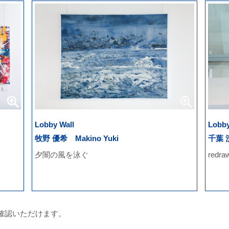
Lobby Wall
Lobb
牧野 優希 Makino Yuki
千葉 洸
夕闇の風を泳ぐ
redraw
確認いただけます。