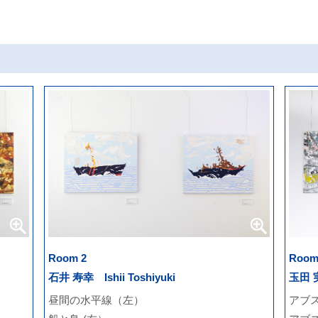
Room 2
Room
石井 寿幸 Ishii Toshiyuki
玉田 実
昼間の水平線（左）
アブ