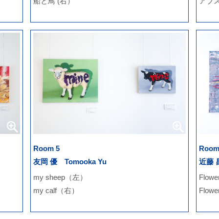
船と鳥 (右）
アブ
Room 5
Room
友岡 優 Tomooka Yu
近藤 昌
my sheep（左）
Flow
my calf（右）
Flow