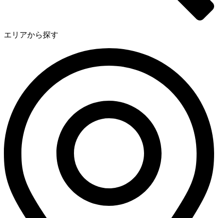
エリアから探す