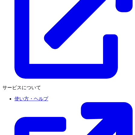
サービスについて
使い方・ヘルプ