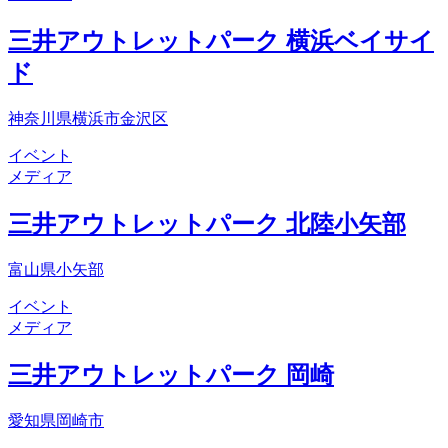
三井アウトレットパーク 横浜ベイサイ
ド
神奈川県
横浜市金沢区
イベント
メディア
三井アウトレットパーク 北陸小矢部
富山県
小矢部
イベント
メディア
三井アウトレットパーク 岡崎
愛知県
岡崎市