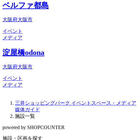
ベルファ都島
大阪府
大阪市
イベント
メディア
淀屋橋odona
大阪府
大阪市
イベント
メディア
三井ショッピングパーク イベントスペース・メディア
媒体ガイド
施設一覧
powered by SHOPCOUNTER
施設・区画を探す