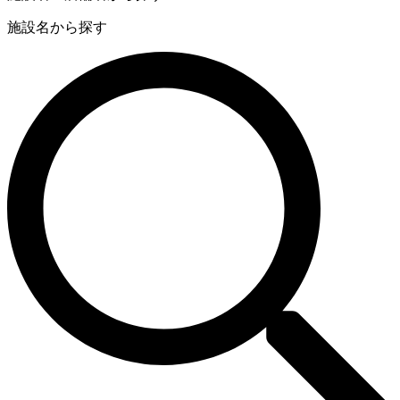
施設名から探す