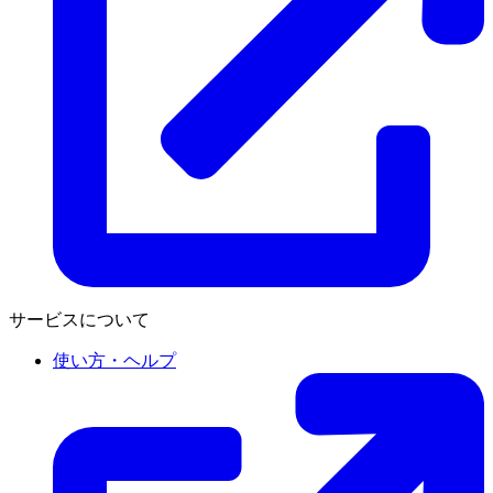
サービスについて
使い方・ヘルプ