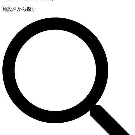
施設名から探す