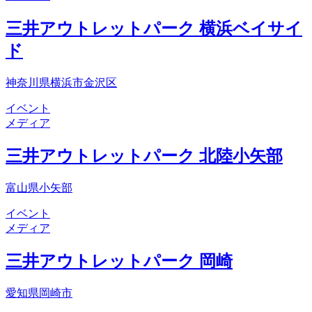
三井アウトレットパーク 横浜ベイサイ
ド
神奈川県
横浜市金沢区
イベント
メディア
三井アウトレットパーク 北陸小矢部
富山県
小矢部
イベント
メディア
三井アウトレットパーク 岡崎
愛知県
岡崎市