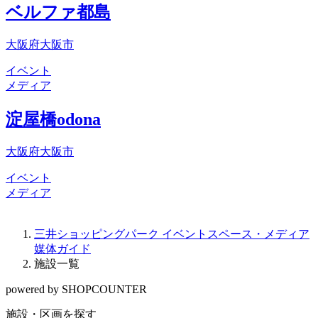
ベルファ都島
大阪府
大阪市
イベント
メディア
淀屋橋odona
大阪府
大阪市
イベント
メディア
三井ショッピングパーク イベントスペース・メディア
媒体ガイド
施設一覧
powered by SHOPCOUNTER
施設・区画を探す