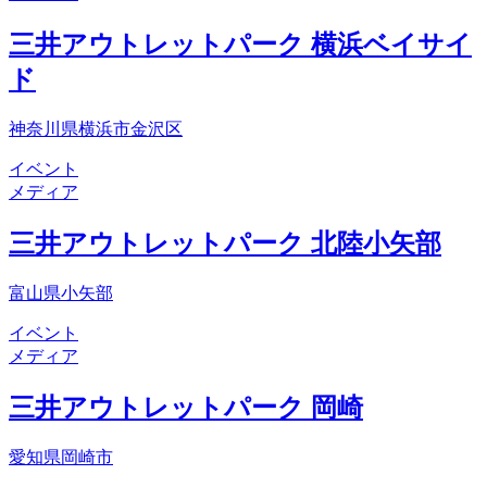
三井アウトレットパーク 横浜ベイサイ
ド
神奈川県
横浜市金沢区
イベント
メディア
三井アウトレットパーク 北陸小矢部
富山県
小矢部
イベント
メディア
三井アウトレットパーク 岡崎
愛知県
岡崎市