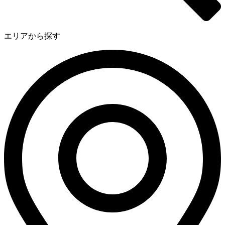
エリアから探す