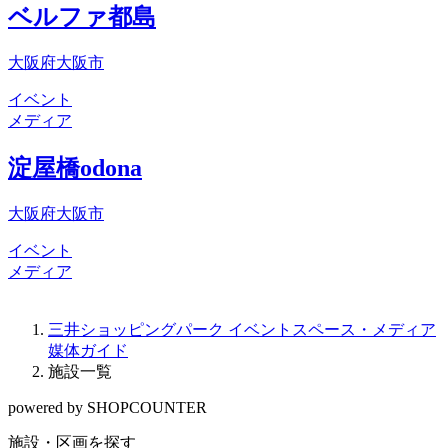
ベルファ都島
大阪府
大阪市
イベント
メディア
淀屋橋odona
大阪府
大阪市
イベント
メディア
三井ショッピングパーク イベントスペース・メディア
媒体ガイド
施設一覧
powered by SHOPCOUNTER
施設・区画を探す