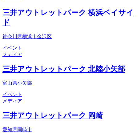
三井アウトレットパーク 横浜ベイサイ
ド
神奈川県
横浜市金沢区
イベント
メディア
三井アウトレットパーク 北陸小矢部
富山県
小矢部
イベント
メディア
三井アウトレットパーク 岡崎
愛知県
岡崎市