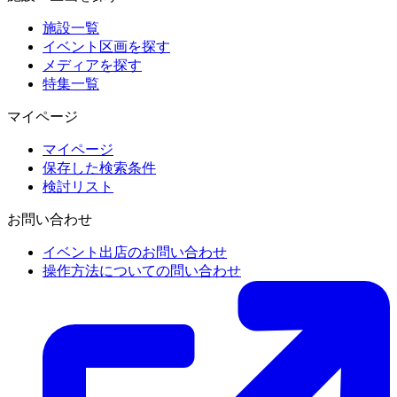
施設一覧
イベント区画を探す
メディア
を探す
特集一覧
マイページ
マイページ
保存した検索条件
検討リスト
お問い合わせ
イベント出店のお問い合わせ
操作方法についての問い合わせ