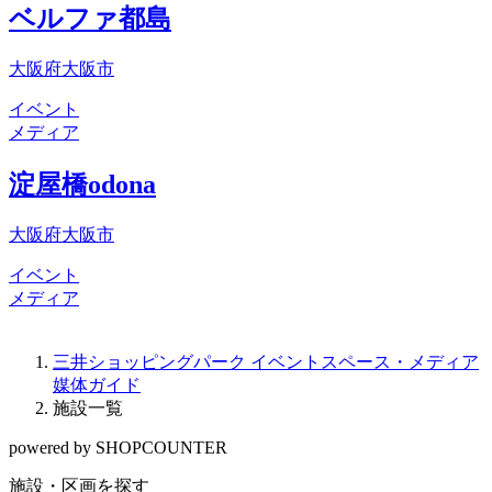
ベルファ都島
大阪府
大阪市
イベント
メディア
淀屋橋odona
大阪府
大阪市
イベント
メディア
三井ショッピングパーク イベントスペース・メディア
媒体ガイド
施設一覧
powered by SHOPCOUNTER
施設・区画を探す