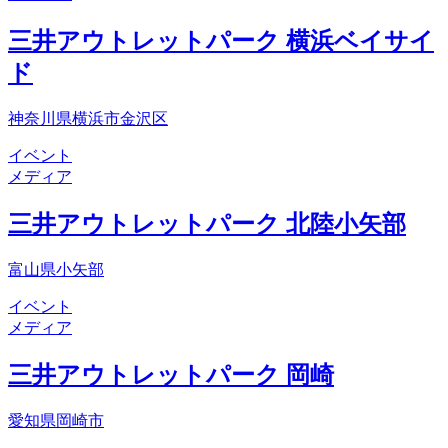
三井アウトレットパーク 横浜ベイサイ
ド
神奈川県
横浜市金沢区
イベント
メディア
三井アウトレットパーク 北陸小矢部
富山県
小矢部
イベント
メディア
三井アウトレットパーク 岡崎
愛知県
岡崎市