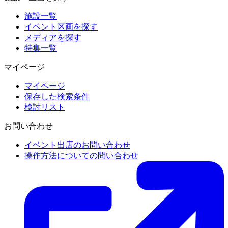
施設一覧
イベント区画を探す
メディア
を探す
特集一覧
マイページ
マイページ
保存した検索条件
検討リスト
お問い合わせ
イベント出店のお問い合わせ
操作方法についての問い合わせ