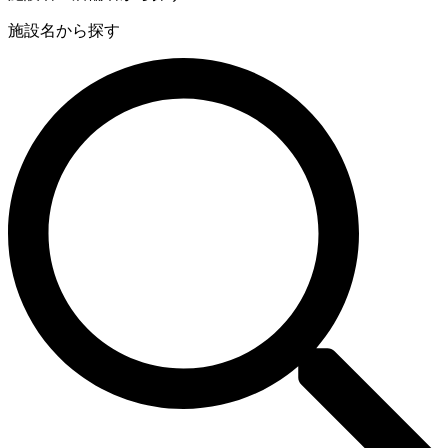
施設名から探す