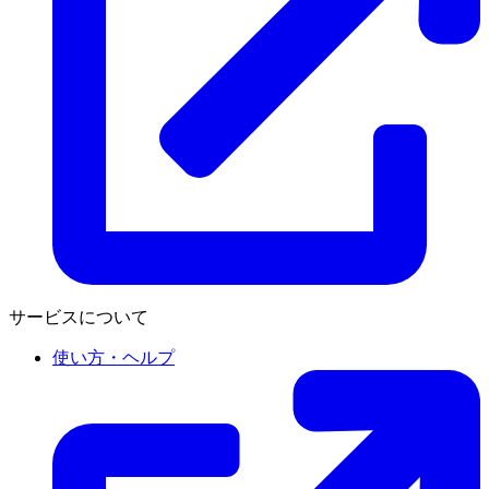
サービスについて
使い方・ヘルプ