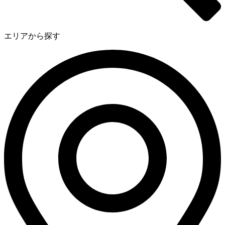
エリアから探す