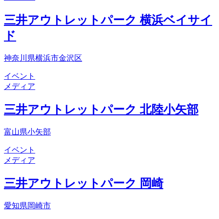
三井アウトレットパーク 横浜ベイサイ
ド
神奈川県
横浜市金沢区
イベント
メディア
三井アウトレットパーク 北陸小矢部
富山県
小矢部
イベント
メディア
三井アウトレットパーク 岡崎
愛知県
岡崎市