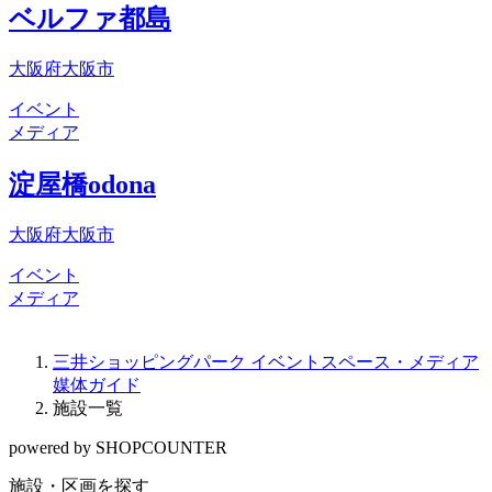
ベルファ都島
大阪府
大阪市
イベント
メディア
淀屋橋odona
大阪府
大阪市
イベント
メディア
三井ショッピングパーク イベントスペース・メディア
媒体ガイド
施設一覧
powered by SHOPCOUNTER
施設・区画を探す