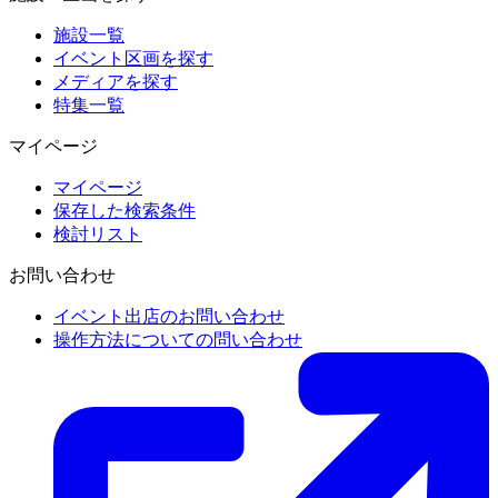
施設一覧
イベント区画を探す
メディア
を探す
特集一覧
マイページ
マイページ
保存した検索条件
検討リスト
お問い合わせ
イベント出店のお問い合わせ
操作方法についての問い合わせ