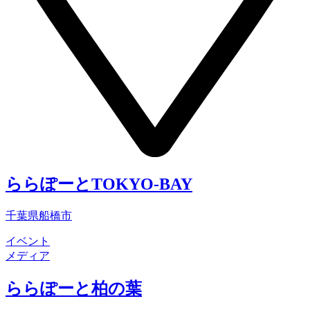
ららぽーとTOKYO-BAY
千葉県
船橋市
イベント
メディア
ららぽーと柏の葉