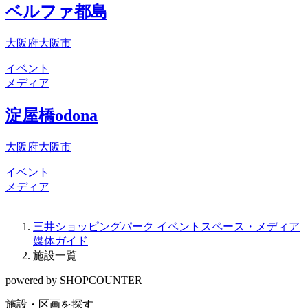
ベルファ都島
大阪府
大阪市
イベント
メディア
淀屋橋odona
大阪府
大阪市
イベント
メディア
三井ショッピングパーク イベントスペース・メディア
媒体ガイド
施設一覧
powered by SHOPCOUNTER
施設・区画を探す