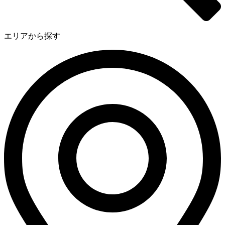
エリアから探す