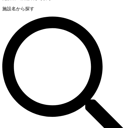
施設名から探す