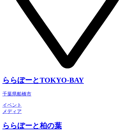
ららぽーとTOKYO-BAY
千葉県
船橋市
イベント
メディア
ららぽーと柏の葉