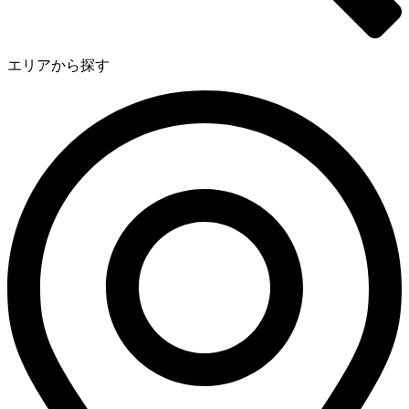
エリアから探す