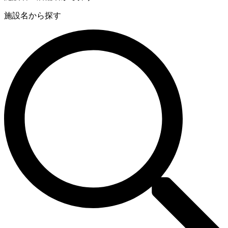
施設名から探す