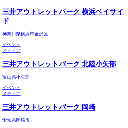
三井アウトレットパーク 横浜ベイサイ
ド
神奈川県
横浜市金沢区
イベント
メディア
三井アウトレットパーク 北陸小矢部
富山県
小矢部
イベント
メディア
三井アウトレットパーク 岡崎
愛知県
岡崎市