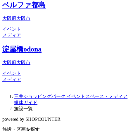
ベルファ都島
大阪府
大阪市
イベント
メディア
淀屋橋odona
大阪府
大阪市
イベント
メディア
三井ショッピングパーク イベントスペース・メディア
媒体ガイド
施設一覧
powered by SHOPCOUNTER
施設・区画を探す