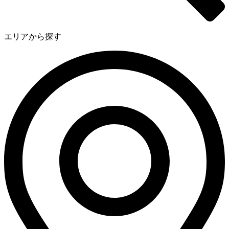
エリアから探す