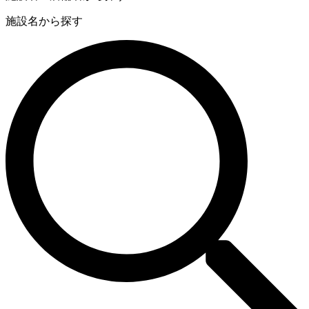
施設名から探す