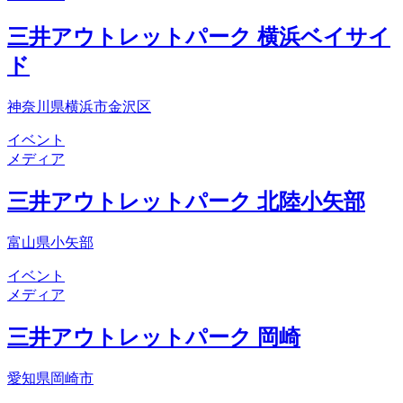
三井アウトレットパーク 横浜ベイサイ
ド
神奈川県
横浜市金沢区
イベント
メディア
三井アウトレットパーク 北陸小矢部
富山県
小矢部
イベント
メディア
三井アウトレットパーク 岡崎
愛知県
岡崎市