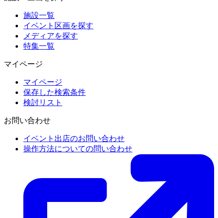
施設一覧
イベント区画を探す
メディア
を探す
特集一覧
マイページ
マイページ
保存した検索条件
検討リスト
お問い合わせ
イベント出店のお問い合わせ
操作方法についての問い合わせ