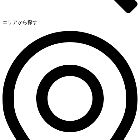
エリアから探す