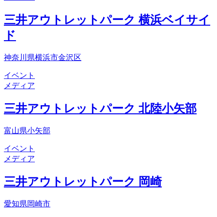
三井アウトレットパーク 横浜ベイサイ
ド
神奈川県
横浜市金沢区
イベント
メディア
三井アウトレットパーク 北陸小矢部
富山県
小矢部
イベント
メディア
三井アウトレットパーク 岡崎
愛知県
岡崎市