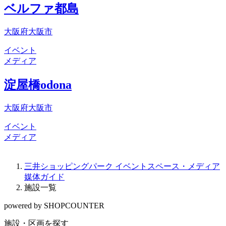
ベルファ都島
大阪府
大阪市
イベント
メディア
淀屋橋odona
大阪府
大阪市
イベント
メディア
三井ショッピングパーク イベントスペース・メディア
媒体ガイド
施設一覧
powered by SHOPCOUNTER
施設・区画を探す