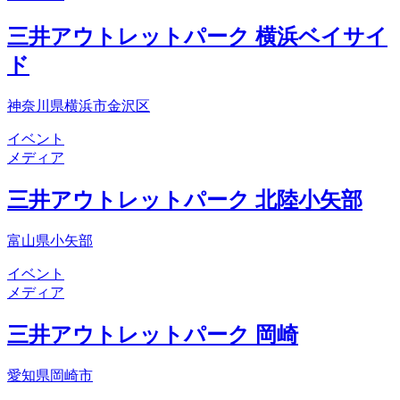
三井アウトレットパーク 横浜ベイサイ
ド
神奈川県
横浜市金沢区
イベント
メディア
三井アウトレットパーク 北陸小矢部
富山県
小矢部
イベント
メディア
三井アウトレットパーク 岡崎
愛知県
岡崎市