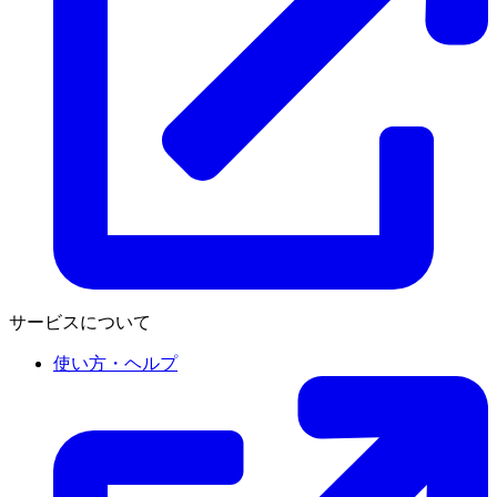
サービスについて
使い方・ヘルプ