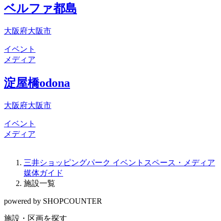
ベルファ都島
大阪府
大阪市
イベント
メディア
淀屋橋odona
大阪府
大阪市
イベント
メディア
三井ショッピングパーク イベントスペース・メディア
媒体ガイド
施設一覧
powered by SHOPCOUNTER
施設・区画を探す