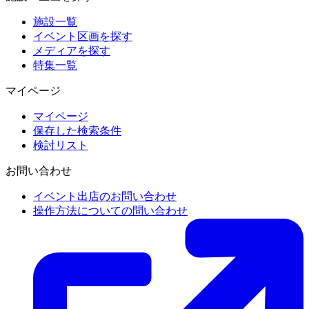
施設一覧
イベント区画を探す
メディア
を探す
特集一覧
マイページ
マイページ
保存した検索条件
検討リスト
お問い合わせ
イベント出店のお問い合わせ
操作方法についての問い合わせ