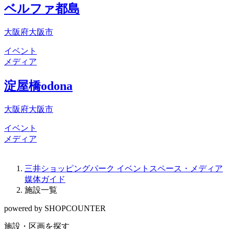
ベルファ都島
大阪府
大阪市
イベント
メディア
淀屋橋odona
大阪府
大阪市
イベント
メディア
三井ショッピングパーク イベントスペース・メディア
媒体ガイド
施設一覧
powered by SHOPCOUNTER
施設・区画を探す