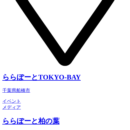
ららぽーとTOKYO-BAY
千葉県
船橋市
イベント
メディア
ららぽーと柏の葉