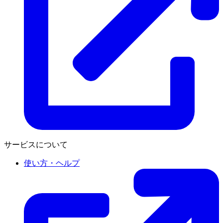
サービスについて
使い方・ヘルプ