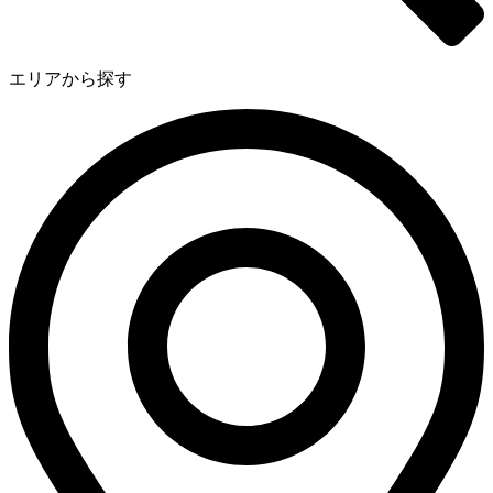
エリアから探す