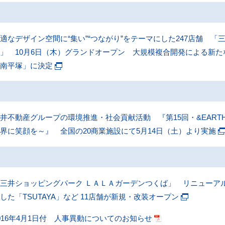
適なデザイン空間に“集い”“つながり”をテーマにした247店舗 
」 10月6日（木）グランドオープン 大規模複合開発による新
湘南平塚」に決定
井不動産グループの環境推進・社会貢献活動 『第15回・&EART
界に笑顔を～』 全国の20商業施設にて5月14日（土）より実施
三井ショッピングパーク ＬＡＬＡガーデンつくば」 リニューア
した「TSUTAYA」など 11店舗が新規・改装オープン
016年4月1日付 人事異動についてのお知らせ