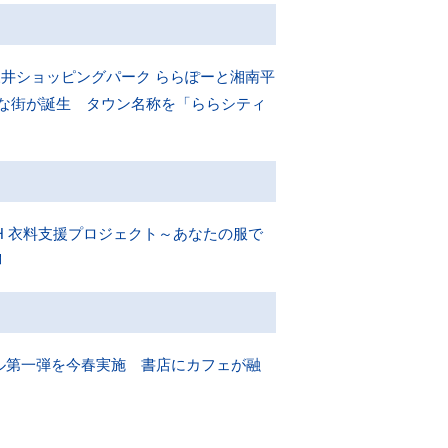
「三井ショッピングパーク ららぽーと湘南平
たな街が誕生 タウン名称を「ららシティ
H 衣料支援プロジェクト～あなたの服で
ル第一弾を今春実施 書店にカフェが融