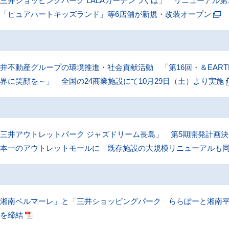
三井ショッピングパーク LALAガーデンつくば」 リニューアル
「ピュアハートキッズランド」等6店舗が新規・改装オープン
井不動産グループの環境推進・社会貢献活動 「第16回・＆EAR
界に笑顔を～」 全国の24商業施設にて10月29日（土）より実施
三井アウトレットパーク ジャズドリーム長島」 第5期開発計画決
本一のアウトレットモールに 既存施設の大規模リニューアルも同時
「湘南ベルマーレ」と「三井ショッピングパーク ららぽーと湘南
約を締結