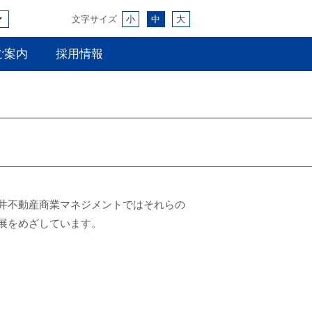
文字サイズ
小
中
大
ご案内
採用情報
井不動産商業マネジメントではそれらの
展をめざしています。