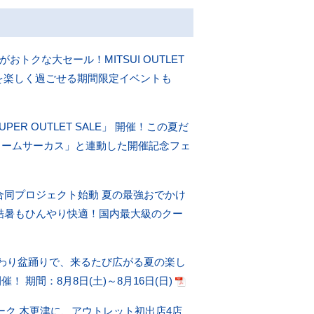
クな大セール！MITSUI OUTLET
お盆を楽しく過ごせる期間限定イベントも
PER OUTLET SALE」 開催！この夏だ
リームサーカス」と連動した開催記念フェ
合同プロジェクト始動 夏の最強おでかけ
～酷暑もひんやり快適！国内最大級のクー
替わり盆踊りで、来るたび広がる夏の楽し
催！ 期間：8月8日(土)～8月16日(日)
ーク 木更津に、アウトレット初出店4店