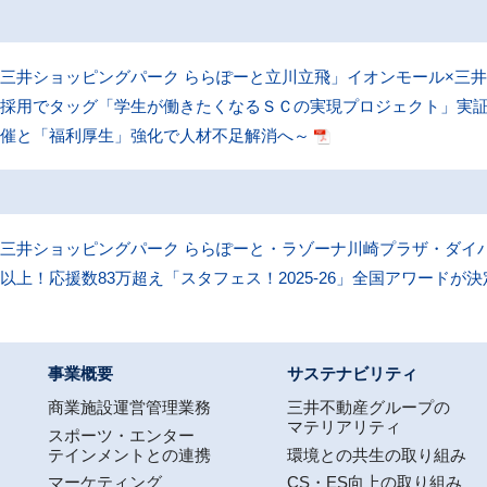
三井ショッピングパーク ららぽーと立川立飛」イオンモール×三
ト採用でタッグ「学生が働きたくなるＳＣの実現プロジェクト」実
開催と「福利厚生」強化で人材不足解消へ～
三井ショッピングパーク ららぽーと・ラゾーナ川崎プラザ・ダイバ
以上！応援数83万超え「スタフェス！2025-26」全国アワードが決
事業概要
サステナビリティ
商業施設運営管理業務
三井不動産グループの
マテリアリティ
スポーツ・エンター
テインメントとの連携
環境との共生の取り組み
マーケティング
CS・ES向上の取り組み