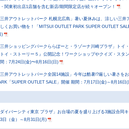
・関東初出店1店舗を含む新店/期間限定店が続々オープン！
三井アウトレットパーク 札幌北広島」暑い夏休みは、涼しい三井
しくお買い物を！「MITSUI OUTLET PARK SUPER OUTLET S
日)
三井ショッピングパークららぽーと・ラゾーナ川崎プラザ」トイ・ストー
『トイ・ストーリー５』公開記念！ワークショップやクイズ・スタ
間：7月24日(金)〜8月16日(日)
三井アウトレットパーク全国14施設」今年は酷暑!?厳しい暑さをおトク
ARK「SUPER OUTLET SALE」開催 期間：7月17日(金)～8月16日(
ダイバーシティ東京 プラザ」お台場の夏を盛り上げる3施設合同キャン
3日（金）～8月31日(月)