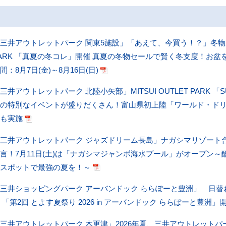
三井アウトレットパーク 関東5施設」「あえて、今買う！？」冬物がおト
ARK 「真夏の冬コレ」開催 真夏の冬物セールで賢く冬支度！
間：8月7日(金)～8月16日(日)
三井アウトレットパーク 北陸小矢部」MITSUI OUTLET PARK 「SU
けの特別なイベントが盛りだくさん！富山県初上陸「ワールド・ド
アも実施
三井アウトレットパーク ジャズドリーム長島」ナガシマリゾート
言！7月11日(土)は「ナガシマジャンボ海水プール」がオープン
ルスポットで最強の夏を！～
三井ショッピングパーク アーバンドック ららぽーと豊洲」 日
 「第2回 とよす夏祭り 2026 in アーバンドック ららぽーと豊洲」開
三井アウトレットパーク 木更津」2026年夏、三井アウトレットパ