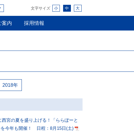
文字サイズ
小
中
大
ご案内
採用情報
2018年
に西宮の夏を盛り上げる！「ららぽーと
今年も開催！ 日程：8月15日(土)